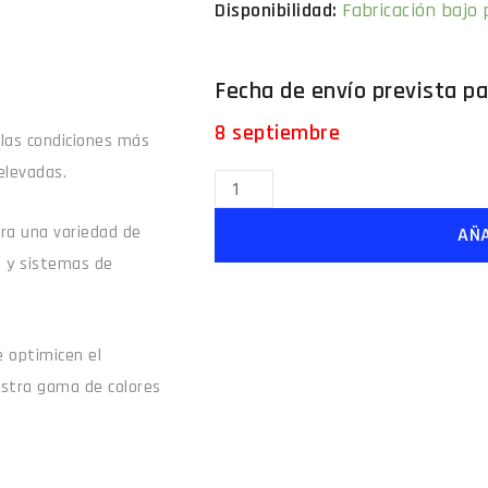
Disponibilidad:
Fabricación bajo
8 septiembre
 las condiciones más
elevadas.
para una variedad de
AÑA
e y sistemas de
 optimicen el
estra gama de colores