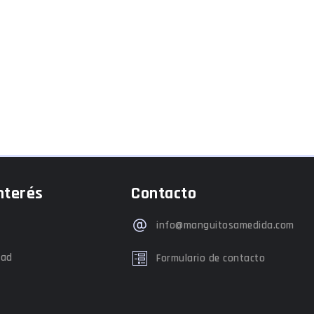
nterés
Contacto
info@manguitosamedida.com
dad
Formulario de contacto