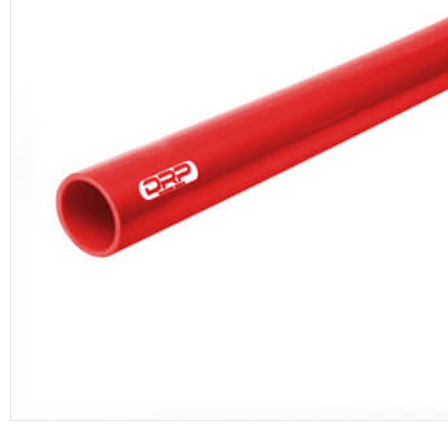
productos de DRP Silicona Hoses.
Manguera de vacío
Adaptadores aluminio