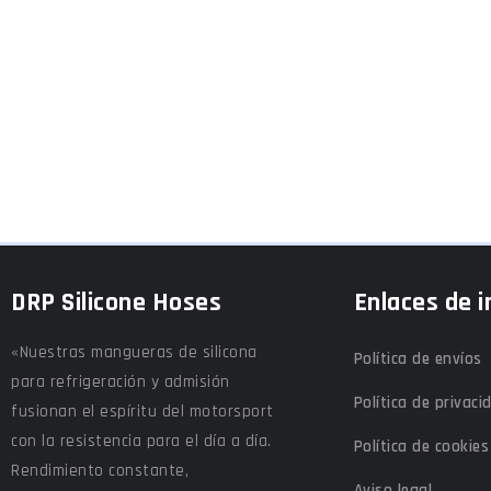
DRP Silicone Hoses
Enlaces de i
«Nuestras mangueras de silicona
Política de envíos
para refrigeración y admisión
Política de privaci
fusionan el espíritu del motorsport
con la resistencia para el día a día.
Política de cookies
Rendimiento constante,
Aviso legal