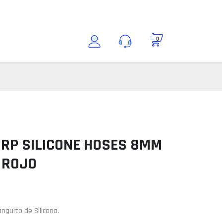
0
Buscar por modelo
Consultar modelo
Modelo
DRP SILICONE HOSES 8MM
 ROJO
ción
nguito de Silicona.