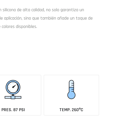
on
silicona de alta calidad
, no solo garantiza un
de aplicación, sino que también añade un toque de
 colores disponibles.
Buscar
Enviar consulta
coche todavía no está en el catálogo?
Avísame cuando se añada
PRES. 87 PSI
TEMP. 260ºC