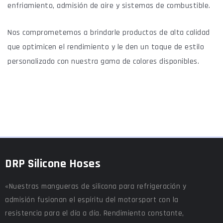
enfriamiento, admisión de aire y sistemas de combustible.
Nos comprometemos a brindarle productos de alta calidad
que optimicen el rendimiento y le den un toque de estilo
personalizado con nuestra gama de colores disponibles.
DRP Silicone Hoses
«Nuestras mangueras de silicona para refrigeración y
admisión fusionan el espíritu del motorsport con la
resistencia para el día a día. Rendimiento constante,