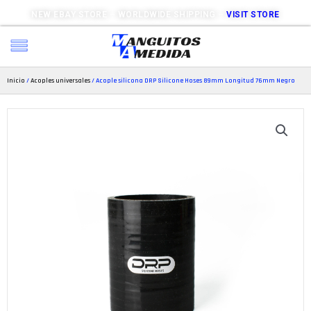
NEW EBAY STORE – WORLDWIDE SHIPPING –
VISIT STORE
Inicio
/
Acoples universales
/ Acople silicona DRP Silicone Hoses 89mm Longitud 76mm Negro