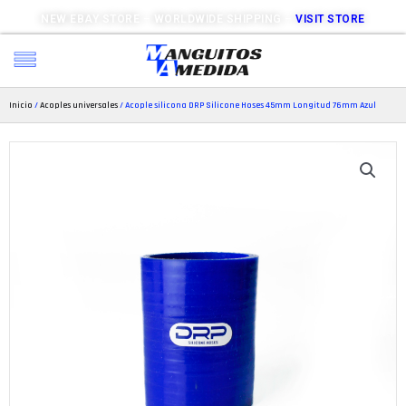
NEW EBAY STORE – WORLDWIDE SHIPPING –
VISIT STORE
Inicio
/
Acoples universales
/ Acople silicona DRP Silicone Hoses 45mm Longitud 76mm Azul