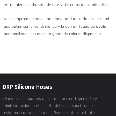
enfriamiento, admisión de aire y sistemas de combustible.
Nos comprometemos a brindarle productos de alta calidad
que optimicen el rendimiento y le den un toque de estilo
personalizado con nuestra gama de colores disponibles.
DRP Silicone Hoses
«Nuestras mangueras de silicona para refrigeración y
admisión fusionan el espíritu del motorsport con la
resistencia para el día a día. Rendimiento constante,