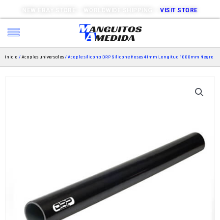
NEW EBAY STORE – WORLDWIDE SHIPPING –
VISIT STORE
Inicio
/
Acoples universales
/ Acople silicona DRP Silicone Hoses 41mm Longitud 1000mm Negro