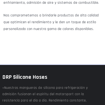
enfriamiento, admisión de aire y sistemas de combustible.
Nos comprometemos a brindarle productos de alta calidad
que optimicen el rendimiento y le den un toque de estilo
personalizado con nuestra gama de colores disponibles.
DRP Silicone Hoses
«Nuestras mangueras de silicona para refrigeración y
admisión fusionan el espíritu del motorsport con la
resistencia para el día a día. Rendimiento constante,