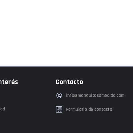
nterés
Contacto
info@manguitosamedida.com
dad
Formulario de contacto