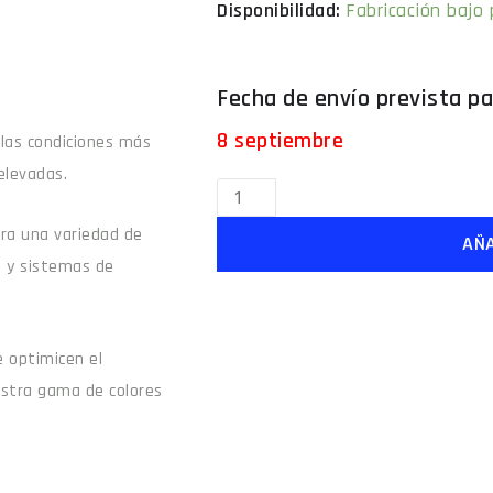
Fabricación bajo
8 septiembre
 las condiciones más
elevadas.
para una variedad de
AÑA
e y sistemas de
 optimicen el
estra gama de colores