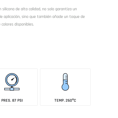
on
silicona de alta calidad
, no solo garantiza un
de aplicación, sino que también añade un toque de
 colores disponibles.
Buscar
Enviar consulta
coche todavía no está en el catálogo?
Avísame cuando se añada
PRES. 87 PSI
TEMP. 260ºC