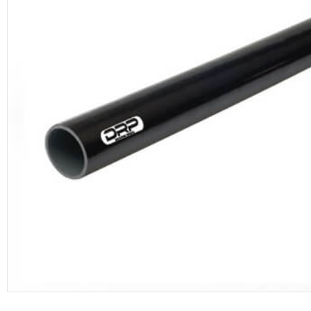
productos de DRP Silicona Hoses.
Manguera de vacío
Adaptadores aluminio