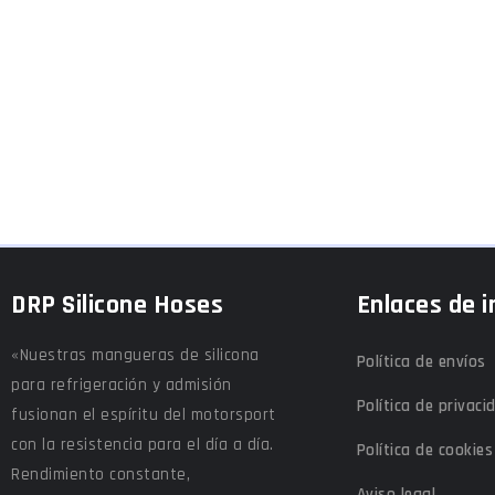
DRP Silicone Hoses
Enlaces de i
«Nuestras mangueras de silicona
Política de envíos
para refrigeración y admisión
Política de privaci
fusionan el espíritu del motorsport
con la resistencia para el día a día.
Política de cookies
Rendimiento constante,
Aviso legal