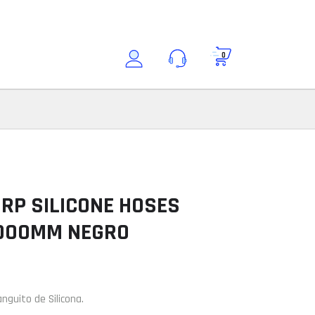
0
Buscar por modelo
Consultar modelo
Modelo
DRP SILICONE HOSES
1000MM NEGRO
ción
nguito de Silicona.