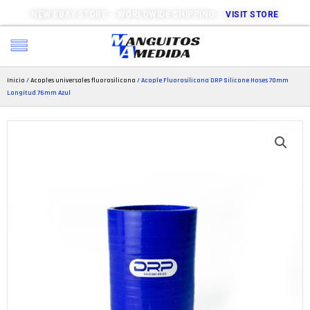
NEW EBAY STORE – WORLDWIDE SHIPPING –
VISIT STORE
Inicio
/
Acoples universales fluorosilicona
/ Acople Fluorosilicona DRP Silicone Hoses 70mm
Longitud 76mm Azul