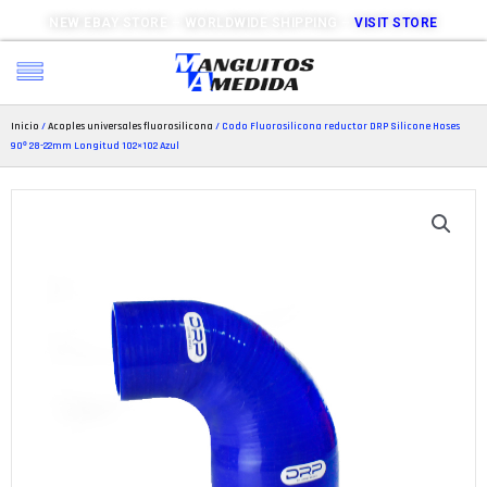
NEW EBAY STORE – WORLDWIDE SHIPPING –
VISIT STORE
Inicio
/
Acoples universales fluorosilicona
/ Codo Fluorosilicona reductor DRP Silicone Hoses
90º 28-22mm Longitud 102×102 Azul