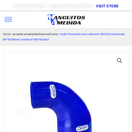
NEW EBAY STORE – WORLDWIDE SHIPPING –
VISIT STORE
Inicio
/
Acoples universales fluorosilicona
/ Codo Fluorosilicona reductor DRP Silicone Hoses
90º 32-28mm Longitud 102×102 Azul