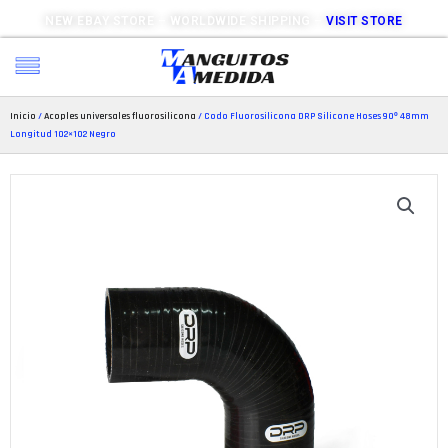
NEW EBAY STORE – WORLDWIDE SHIPPING –
VISIT STORE
Inicio
/
Acoples universales fluorosilicona
/ Codo Fluorosilicona DRP Silicone Hoses 90º 48mm
Longitud 102×102 Negro