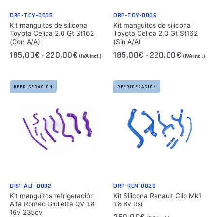
DRP-TOY-0005
DRP-TOY-0006
Kit manguitos de silicona
Kit manguitos de silicona
Toyota Celica 2.0 Gt St162
Toyota Celica 2.0 Gt St162
(Con A/A)
(Sin A/A)
185,00
€
220,00
€
185,00
€
220,00
€
-
-
(IVA incl.)
(IVA incl.)
REFRIGERACIÓN
REFRIGERACIÓN
DRP-ALF-0002
DRP-REN-0028
Kit manguitos refrigeración
Kit Silicona Renault Clio Mk1
Alfa Romeo Giulietta QV 1.8
1.8 8v Rsi
16v 235cv
260,00
€