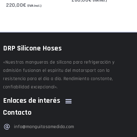
(IVA incl.)
220,00
€
(IVA incl.)
DRP Silicone Hoses
«Nuestras mangueras de silicona para refrigeración y
admisión fusionan el espíritu del motorsport con la
resistencia para el día a día. Rendimiento constante,
confiabilidad excepcional».
Enlaces de interés
Contacto
info@manguitosamedida.com