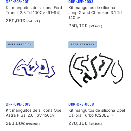
DRP-FOR-0011
DRP-JEE-0003
Kit manguitos de silicona Ford
Kit manguitos de silicona
Transit 2.5 Td 100Cv (91-94)
Jeep Grand Cherokee 3.1 Td
140cv
280,00
€
(IVA incl.)
260,00
€
(IVA incl.)
REFRIGERACIÓN
REFRIGERACIÓN
DRP-OPE-0018
DRP-OPE-0008
Kit manguitos de silicona Opel
Kit manguitos de silicona Opel
Astra F Gsi 2.0 16V 150cv
Calibra Turbo (C20LET)
260,00
€
270,00
€
(IVA incl.)
(IVA incl.)