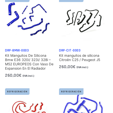
DRP-BMW-0003
DRP-CIT-0003
Kit Manguitos De Silicona
Kit manguitos de silicona
Bmw E36 320i/ 323i/ 328i –
Citroën C25 / Peugeot J5
M52 EUROPEOS Con Vaso De
260,00
€
(IVA incl.)
Expansion En El Radiador
260,00
€
(IVA incl.)
REFRIGERACIÓN
REFRIGERACIÓN